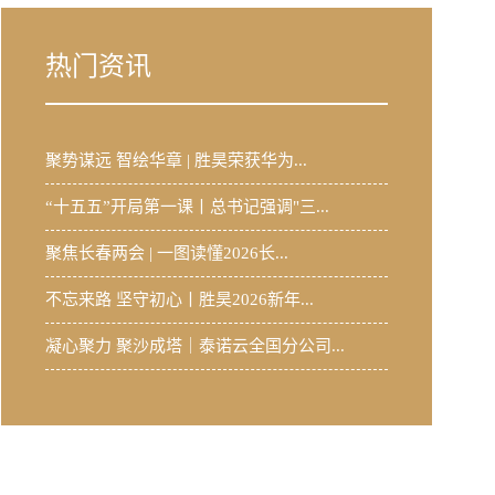
热门资讯
聚势谋远 智绘华章 | 胜昊荣获华为...
“十五五”开局第一课丨总书记强调"三...
聚焦长春两会 | 一图读懂2026长...
不忘来路 坚守初心丨胜昊2026新年...
凝心聚力 聚沙成塔｜泰诺云全国分公司...