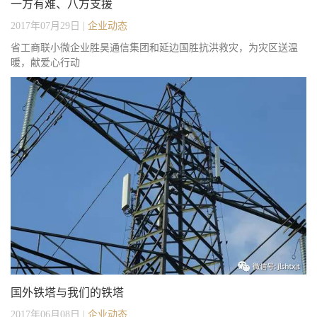
一方有难、八方支援
2017年07月29日 |
企业动态
省工商联小微企业胜昊通信集团和延边国胜抗洪救灾，为灾区送温
暖，献爱心行动
国外铁塔与我们的铁塔
2017年06月08日 |
企业动态