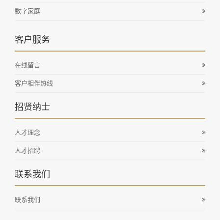
数字家庭
客户服务
在线留言
客户相伴热线
招贤纳士
人才理念
人才招聘
联系我们
联系我们