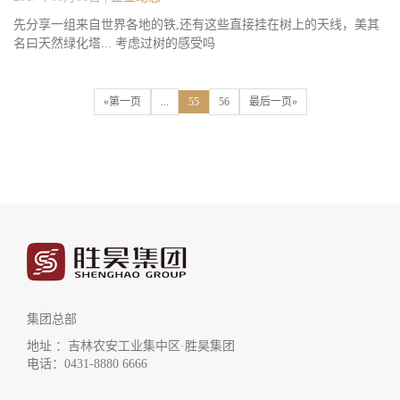
先分享一组来自世界各地的铁,还有这些直接挂在树上的天线，美其
名曰天然绿化塔... 考虑过树的感受吗
«第一页
...
55
56
最后一页»
集团总部
地址 ：吉林农安工业集中区·胜昊集团
电话：0431-8880 6666