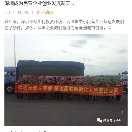
深圳成为民营企业创业发展新天...
2017年08月06日 |
企业动态
近年来，深圳不断优化投资环境，为深圳中小民营企业超速发展创
造了条件。如今，深圳企业的创新能力居全国城市首位，高...